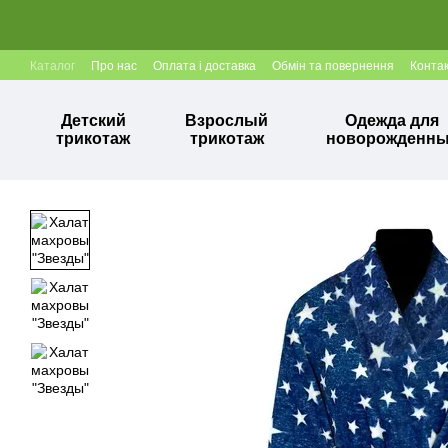
Перейти к основному контенту
Каталог
Про нас
Оплата і доставка
Обмін та повернення
Конта
Детский
Взрослый
Одежда для
трикотаж
трикотаж
новорожденн