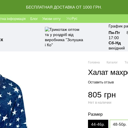
БЕСПЛАТНАЯ ДОСТАВКА ОТ 1000 ГРН.
Укр
Рус
ктна інформація
Блог
Умови опту
График ра
Пн-Пт
17:00
ых
Сб-Нд
вихідний
Головна
Каталог
Т
Халат махр
Оставить отзыв
805 грн
Нет в наличии
Размер
44-46р.
48-50р.