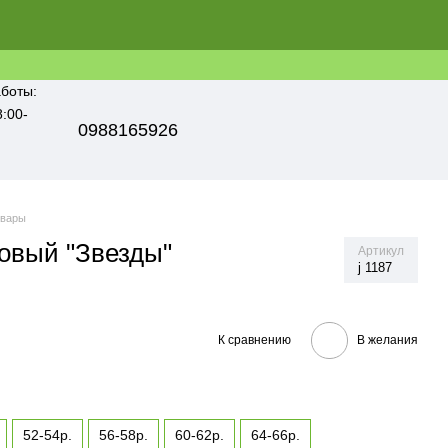
боты:
8:00-
0988165926
овары
овый "Звезды"
Артикул
j 1187
К сравнению
В желания
52-54р.
56-58р.
60-62р.
64-66р.