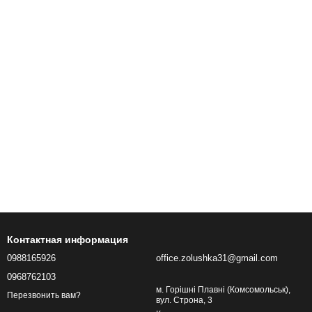
Контактная информация
0988165926
office.zolushka31@gmail.com
0968762103
м. Горішні Плавні (Комсомольськ),
Перезвонить вам?
вул. Строна, 3