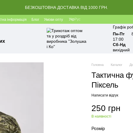
БЕЗКОШТОВНА ДОСТАВКА ВІД 1000 ГРН.
Укр
Рус
ктна інформація
Блог
Умови опту
Графік ро
Пн-Пт
17:00
их
Сб-Нд
вихідний
Головна
Каталог
До
Тактична ф
Піксель
Написати відгук
250 грн
В наявності
Розмір