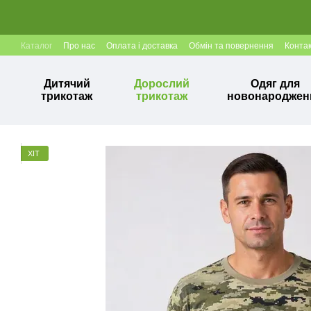
Перейти до основного контенту
Каталог
Про нас
Оплата і доставка
Обмін та повернення
Конта
Дитячий
Дорослий
Одяг для
трикотаж
трикотаж
новонароджен
ХІТ