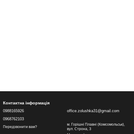
Контактна інформація
0988165926
office.zolushka31@gmail.com
0968762103
м. Горішні Плавні (Комсомольськ),
Передзвонити вам?
вул. Строна, 3