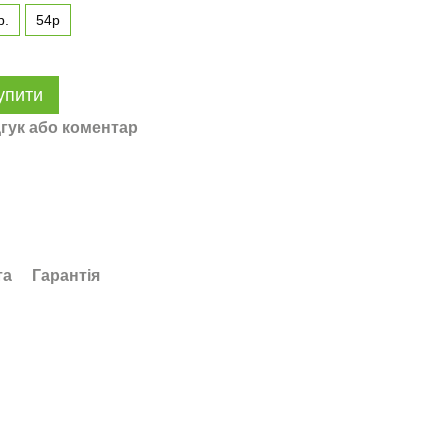
р.
54р
упити
гук або коментар
та
Гарантія