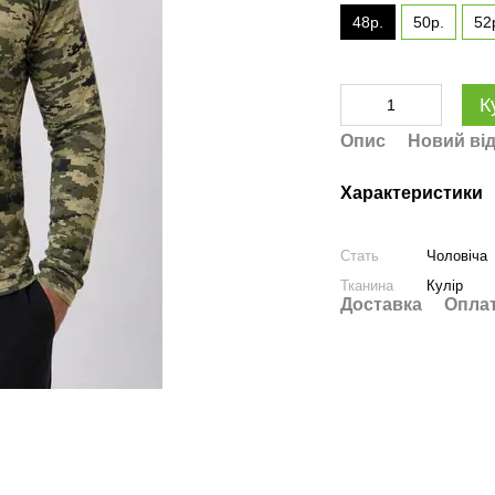
48р.
50р.
52
К
Опис
Новий від
Характеристики
Стать
Чоловіча
Тканина
Кулір
Доставка
Опла