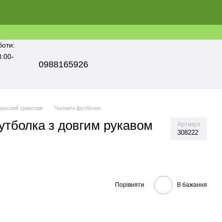
боти:
8:00-
0988165926
рослий трикотаж
Чоловічі футболки
утболка з довгим рукавом
Артикул
308222
Порівняти
В бажання