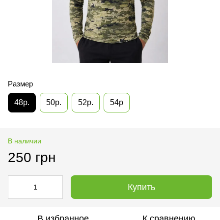
Размер
48р.
50р.
52р.
54р
В наличии
250 грн
Купить
В избранное
К сравнению