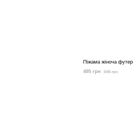
Піжама жіноча футер
495 грн
595 грн