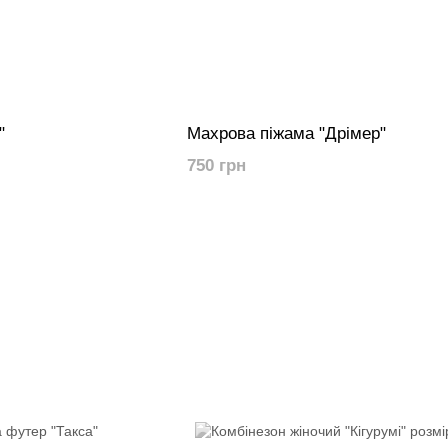
"
Махрова піжама "Дрімер"
750 грн