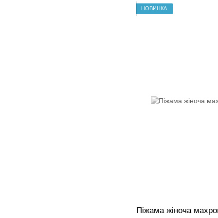
НОВИНКА
Піжама жіноча махров