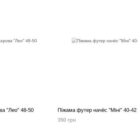
а "Лео" 48-50
Піжама футер начёс "Міні" 40-42
350 грн