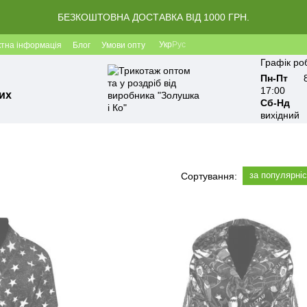
БЕЗКОШТОВНА ДОСТАВКА ВІД 1000 ГРН.
Укр
Рус
ктна інформація
Блог
Умови опту
Графік ро
Пн-Пт
17:00
их
Сб-Нд
вихідний
за популярні
Сортування: