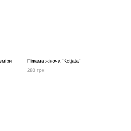
зміри
Піжама жіноча "Kotjata"
280 грн