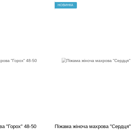
НОВИНКА
а "Горох" 48-50
Піжама жіноча махрова "Сердця"