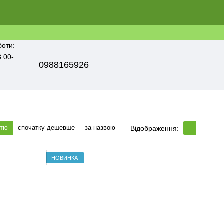
боти:
8:00-
0988165926
стю
спочатку дешевше
за назвою
Відображення:
НОВИНКА