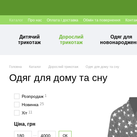
Перейти до основного контенту
Каталог
Про нас
Оплата і доставка
Обмін та повернення
Конта
Дитячий
Дорослий
Одяг для
трикотаж
трикотаж
новонароджен
Головна
Каталог
Дорослий трикотаж
Одяг для дому та сну
Одяг для дому та сну
1
Розпродаж
25
Новинка
11
Хіт
Ціна, грн
Від Ціна, грн
До Ціна, грн
ОК