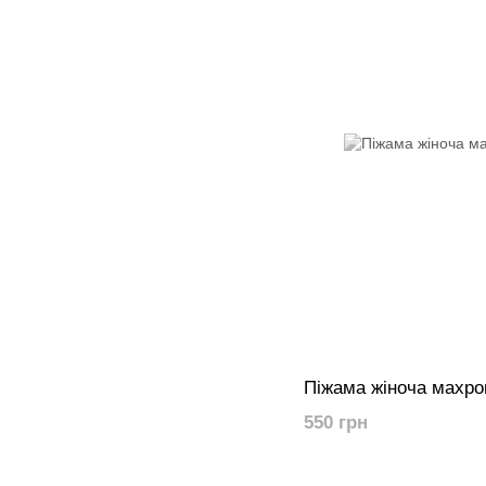
Піжама жіноча махров
550 грн