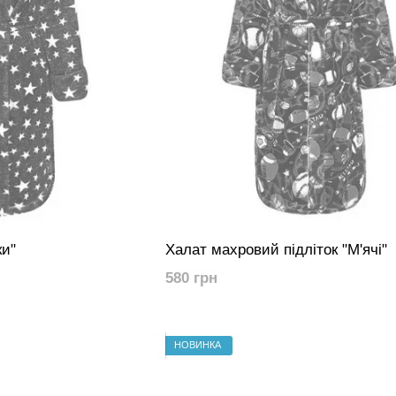
ки"
Халат махровий підліток "М'ячі"
580 грн
НОВИНКА