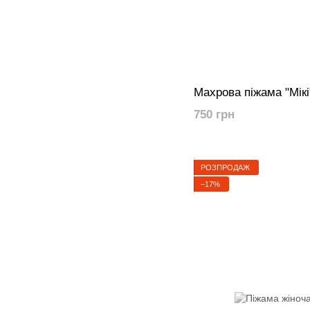
Махрова піжама "Мікі
750 грн
РОЗПРОДАЖ
−17%