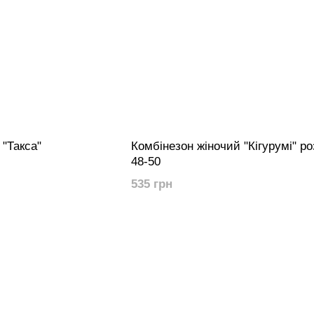
 "Такса"
Комбінезон жіночий "Кігурумі" ро
48-50
535 грн