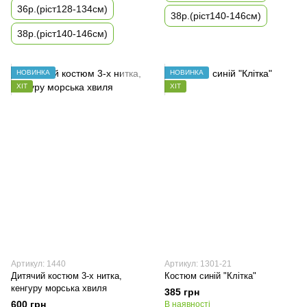
36р.(ріст128-134см)
38р.(ріст140-146см)
38р.(ріст140-146см)
НОВИНКА
НОВИНКА
ХІТ
ХІТ
Артикул: 1440
Артикул: 1301-21
Дитячий костюм 3-х нитка,
Костюм синій "Клітка"
кенгуру морська хвиля
385 грн
600 грн
В наявності