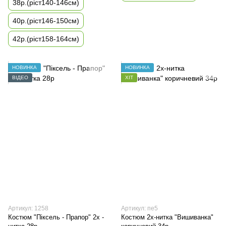
38р.(ріст140-146см)
40р.(ріст146-150см)
42р.(ріст158-164см)
НОВИНКА
НОВИНКА
ВІДЕО
ХІТ
Артикул: 1258
Артикул: пе5
Костюм "Піксель - Прапор" 2х -
Костюм 2х-нитка "Вишиванка"