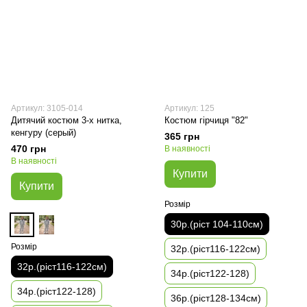
Артикул: 3105-014
Артикул: 125
Дитячий костюм 3-х нитка,
Костюм гірчиця "82"
кенгуру (серый)
365 грн
470 грн
В наявності
В наявності
Купити
Купити
Розмір
30р.(ріст 104-110см)
Розмір
32р.(ріст116-122см)
32р.(ріст116-122см)
34р.(ріст122-128)
34р.(ріст122-128)
36р.(ріст128-134см)