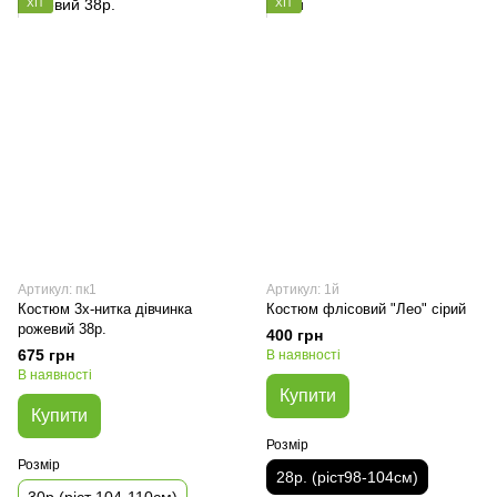
ХІТ
ХІТ
Артикул: пк1
Артикул: 1й
Костюм 3х-нитка дівчинка
Костюм флісовий "Лео" сірий
рожевий 38р.
400 грн
675 грн
В наявності
В наявності
Купити
Купити
Розмір
Розмір
28р. (ріст98-104см)