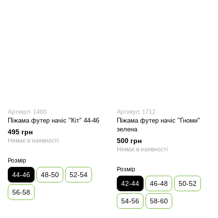
Артикул: 1400
Артикул: 1712
Піжама футер начіс "Кіт" 44-46
Піжама футер начіс "Гноми"
зелена
495 грн
500 грн
Немає в наявності
Немає в наявності
Розмір
Розмір
44-46
48-50
52-54
42-44
46-48
50-52
56-58
54-56
58-60