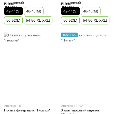
Розмір
Розмір
42-44(S)
46-48(М)
42-44(S)
46-48(М)
50-52(L)
54-56(XL-XXL)
50-52(L)
54-56(XL-XXL)
НОВИНКА
Артикул: 1512
Артикул: j 1292
Піжама футер начіс "Гноміки"
Халат махровий підліток