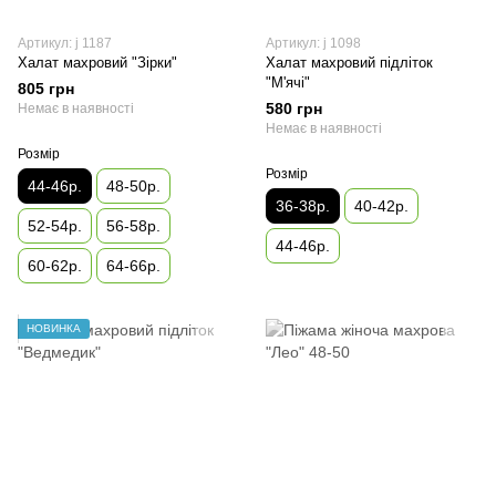
Артикул: j 1187
Артикул: j 1098
Халат махровий "Зірки"
Халат махровий підліток
"М'ячі"
805 грн
580 грн
Немає в наявності
Немає в наявності
Розмір
Розмір
44-46р.
48-50р.
36-38р.
40-42р.
52-54р.
56-58р.
44-46р.
60-62р.
64-66р.
НОВИНКА