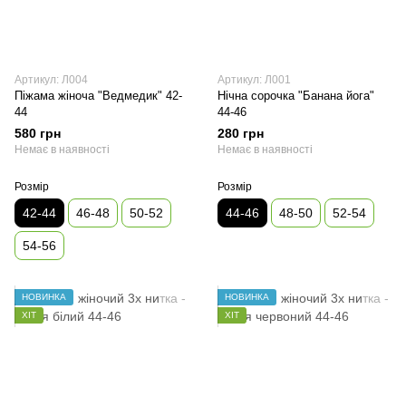
Артикул: Л004
Артикул: Л001
Піжама жіноча "Ведмедик" 42-
Нічна сорочка "Банана йога"
44
44-46
580 грн
280 грн
Немає в наявності
Немає в наявності
Розмір
Розмір
42-44
46-48
50-52
44-46
48-50
52-54
54-56
НОВИНКА
НОВИНКА
ХІТ
ХІТ