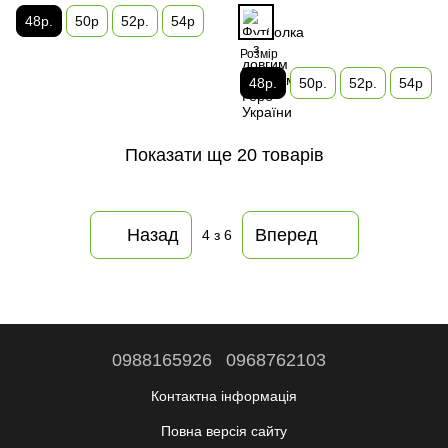
48р.
50р
52р.
54р
Розмір
48р.
50р.
52р.
54р
Показати ще 20 товарів
Назад
Вперед
4
з 6
0988165926
0968762103
Контактна інформація
Повна версія сайту