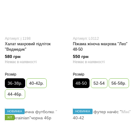
Артикул: j 1198
Артикул: L0112
Халат махровий підліток
Піжама жіноча махрова "Лео"
"Ведмедик"
48-50
580 грн
550 грн
Немає в наявності
Немає в наявності
Розмір
Розмір
36-38р.
40-42р.
48-50
52-54
56-58р.
44-46р.
НОВИНКА
НОВИНКА
ХІТ