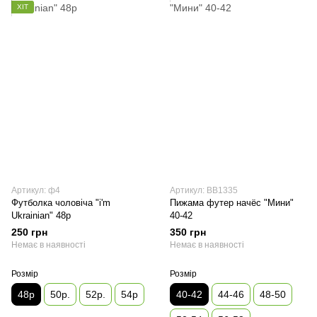
ХІТ
Артикул: ф4
Артикул: ВВ1335
Футболка чоловіча "i'm
Пижама футер начёс "Мини"
Ukrainian" 48р
40-42
250 грн
350 грн
Немає в наявності
Немає в наявності
Розмір
Розмір
48р
50р.
52р.
54р
40-42
44-46
48-50