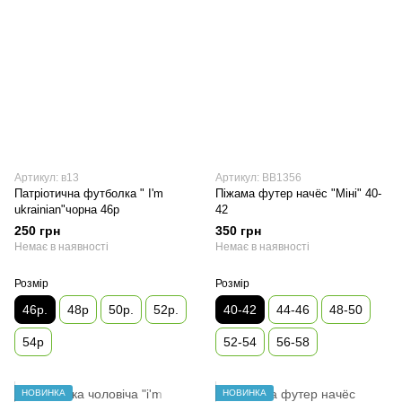
Артикул: в13
Артикул: ВВ1356
Патріотична футболка " I'm
Піжама футер начёс "Міні" 40-
ukrainian"чорна 46р
42
250 грн
350 грн
Немає в наявності
Немає в наявності
Розмір
Розмір
46р.
48р
50р.
52р.
40-42
44-46
48-50
54р
52-54
56-58
НОВИНКА
НОВИНКА