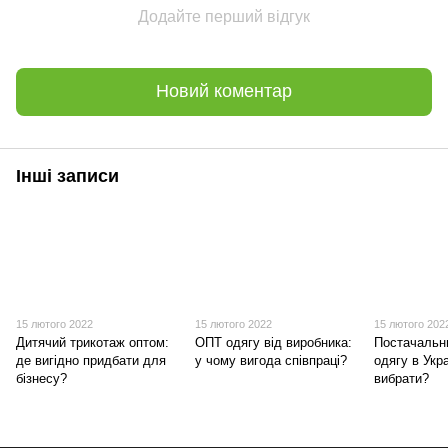
Додайте перший відгук
Новий коментар
Інші записи
15 лютого 2022
15 лютого 2022
15 лютого 202
Дитячий трикотаж оптом:
ОПТ одягу від виробника:
Постачальн
де вигідно придбати для
у чому вигода співпраці?
одягу в Укра
бізнесу?
вибрати?