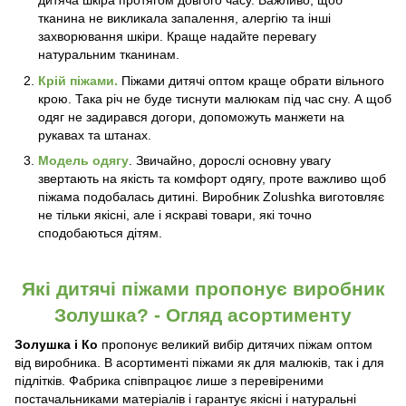
дитяча шкіра протягом довгого часу. Важливо, щоб
тканина не викликала запалення, алергію та інші
захворювання шкіри. Краще надайте перевагу
натуральним тканинам.
Крій піжами.
Піжами дитячі оптом краще обрати вільного
крою. Така річ не буде тиснути малюкам під час сну. А щоб
одяг не задирався догори, допоможуть манжети на
рукавах та штанах.
Модель одягу
. Звичайно, дорослі основну увагу
звертають на якість та комфорт одягу, проте важливо щоб
піжама подобалась дитині. Виробник Zolushka виготовляє
не тільки якісні, але і яскраві товари, які точно
сподобаються дітям.
Які дитячі піжами пропонує виробник
Золушка? - Огляд асортименту
Золушка і Ко
пропонує великий вибір дитячих піжам оптом
від виробника. В асортименті піжами як для малюків, так і для
підлітків. Фабрика співпрацює лише з перевіреними
постачальниками матеріалів і гарантує якісні і натуральні