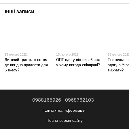
Інші записи
15 лютого 2022
15 лютого 2022
15 лютого 202
Дитячий трикотаж оптом:
ОПТ одягу від виробника:
Постачальн
де вигідно придбати для
у чому вигода співпраці?
одягу в Укра
бізнесу?
вибрати?
0988165926
0968762103
Контактна інформація
Повна версія сайту