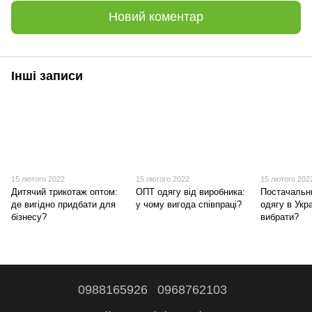
Новий коментар
Інші записи
15 лютого 2022
15 лютого 2022
15 лютого 202
Дитячий трикотаж оптом:
ОПТ одягу від виробника:
Постачальн
де вигідно придбати для
у чому вигода співпраці?
одягу в Укра
бізнесу?
вибрати?
0988165926
0968762103