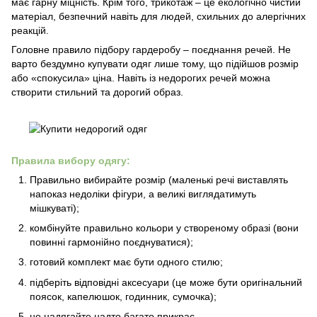
має гарну міцність. Крім того, трикотаж – це екологічно чистий
матеріал, безпечний навіть для людей, схильних до алергічних
реакцій.
Головне правило підбору гардеробу – поєднання речей. Не
варто бездумно купувати одяг лише тому, що підійшов розмір
або «спокусила» ціна. Навіть із недорогих речей можна
створити стильний та дорогий образ.
Правила вибору одягу:
Правильно вибирайте розмір (маленькі речі виставлять
напоказ недоліки фігури, а великі виглядатимуть
мішкуваті);
комбінуйте правильно кольори у створеному образі (вони
повинні гармонійно поєднуватися);
готовий комплект має бути одного стилю;
підберіть відповідні аксесуари (це може бути оригінальний
поясок, капелюшок, годинник, сумочка);
не надягайте надто багато прикрас.