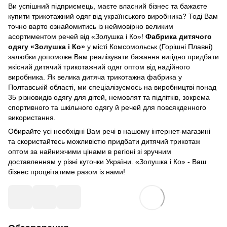
Ви успішний підприємець, маєте власний бізнес та бажаєте
купити трикотажний одяг від українського виробника? Тоді Вам
точно варто ознайомитись із неймовірно великим
асортиментом речей від «Золушка і Ко»!
Фабрика дитячого
одягу «Золушка і Ко»
у місті Комсомольськ (Горішні Плавні)
залюбки допоможе Вам реалізувати бажання вигідно придбати
якісний дитячий трикотажний одяг оптом від надійного
виробника. Як велика дитяча трикотажна фабрика у
Полтавській області, ми спеціалізуємось на виробництві понад
35 різновидів одягу для дітей, немовлят та підлітків, зокрема
спортивного та шкільного одягу й речей для повсякденного
використання.
Обирайте усі необхідні Вам речі в нашому інтернет-магазині
та скористайтесь можливістю придбати дитячий трикотаж
оптом за найнижчими цінами в регіоні зі зручним
доставленням у різні куточки України. «Золушка і Ко» - Ваш
бізнес процвітатиме разом із нами!