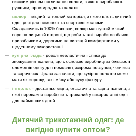
високим рівнем поглинання вологи, з якого виробляють
рушники, простирадла та халати.
велюр
– міцний та теплий матеріал, з якого ш’ють дитячий
одяг, речі для немовлят та спортивні костюми.
Складаючись із 100% бавовни, велюр має густий м’який
ворс на лицьовій стороні, що робить такі вироби особливо
привабливими, дорогими на вигляд й комфортними у
щоденному використанні.
кулірна гладь
- доволі нееластична і стійка до
зношування тканина, що є основою виробництва більшості
елементів одягу для немовлят, зокрема повзунків, чепчиків
та сорочечок. Цікаво зазначити, що кулірне полотно може
мати як жорстку, так і м’яку або суху фактуру.
інтерлок
– достатньо міцна, еластична та гарна тканина, з
якої переважно виробляють тривалий у використанні одяг
для найменших дітей.
Дитячий трикотажний одяг: де
вигідно купити оптом?