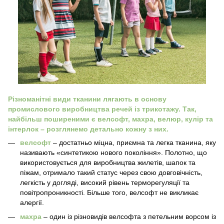
Різноманітні види тканини лягають в основу
промислового виробництва речей із трикотажу. Так,
найбільш поширеними є велсофт, махра, велюр, кулір та
інтерлок – розглянемо детально кожну з них.
велсофт
– достатньо міцна, приємна та легка тканина, яку
називають «синтетикою нового покоління». Полотно, що
використовується для виробництва жилетів, шапок та
піжам, отримало такий статус через свою довговічність,
легкість у догляді, високий рівень терморегуляції та
повітропроникності. Більше того, велсофт не викликає
алергії.
махра
– один із різновидів велсофта з петельним ворсом із